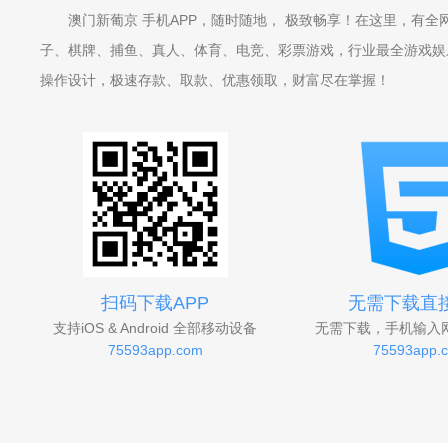
澳门新葡京 手机APP，随时随地， 极致畅享！在这里，有全
子、棋牌、捕鱼、真人、体育、电竞、彩票游戏，行业最全游戏娱乐
操作设计，极速存款、取款、优惠领取，财富尽在掌握！
扫码下载APP
无需下载直
支持iOS & Android 全部移动设备
无需下载，手机输入
75593app.com
75593app.