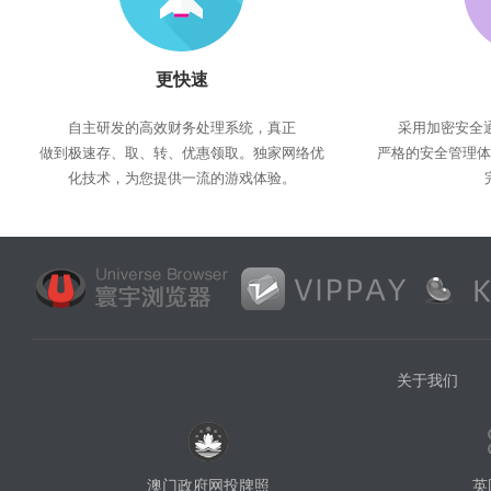
更快速
自主研发的高效财务处理系统，真正
采用加密安全通
做到极速存、取、转、优惠领取。独家网络优
严格的安全管理体
化技术，为您提供一流的游戏体验。
关于我们
澳门政府网投牌照
英