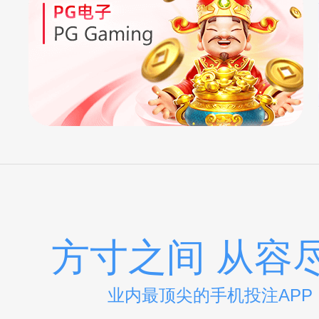
方寸之间 从容
业内最顶尖的手机投注APP